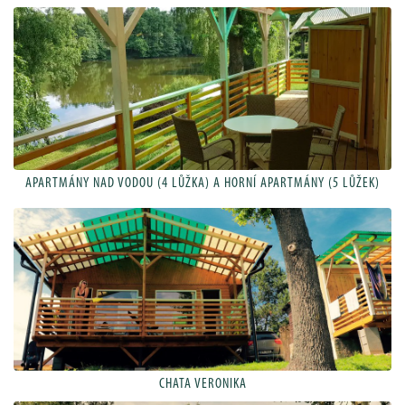
APARTMÁNY NAD VODOU (4 LŮŽKA) A HORNÍ APARTMÁNY (5 LŮŽEK)
CHATA VERONIKA